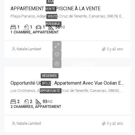
À LA
APPARTEMENT VUE PISCINE À LA VENTE
VENTE
Playa Paraíso, Adeje, Santa Cruz de Tenerife, Canarias, 38678, España
VISITE
POSSIBLE
1
1
1
56
m2
1 CHAMBRE, APPARTEMENT
Natalie Lambert
il y a2 ans
EUROS
€339.900
RÉSERVÉE
Opportunité Unique : Appartement Avec Vue Océan Et Potentiel Locatif
BELLE
Los Cristianos, Arona, Santa Cruz de Tenerife, Canarias, 38650, España
OPPORTUNITÉ
2
2
93
m2
2 CHAMBRES, APPARTEMENT
Natalie Lambert
il y a2 ans