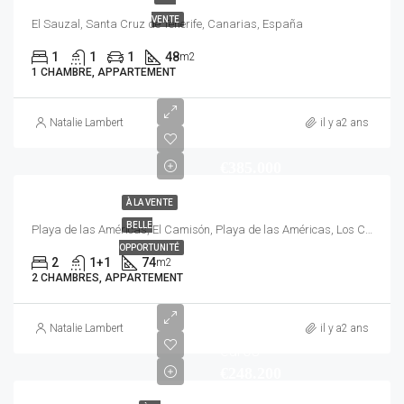
VENTE
El Sauzal, Santa Cruz de Tenerife, Canarias, España
1
1
1
48
m2
1 CHAMBRE, APPARTEMENT
Natalie Lambert
il y a2 ans
€385.000
À LA VENTE
BELLE
Playa de las Américas, El Camisón, Playa de las Américas, Los Cristianos, Arona, Santa Cruz de Tenerife, Canarias, España
OPPORTUNITÉ
2
1+1
74
m2
2 CHAMBRES, APPARTEMENT
Natalie Lambert
il y a2 ans
euros
€248.200