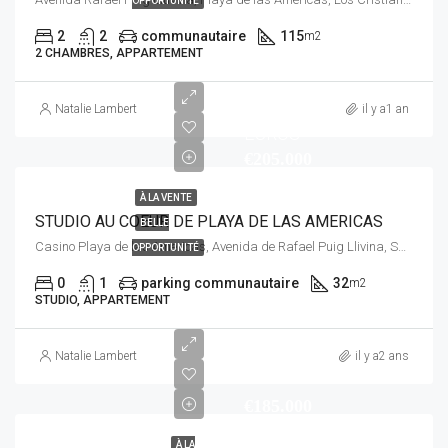
OPPORTUNITÉ
2
2
communautaire
115
m2
2 CHAMBRES, APPARTEMENT
Natalie Lambert
il y a1 an
EUROS
€205.000
À LA VENTE
STUDIO AU COEUR DE PLAYA DE LAS AMERICAS
BELLE
Casino Playa de las Americas, Avenida de Rafael Puig Llivina, San Eugenio Bajo, Adeje, Santa Cruz de Tenerife, Canarias, 38660, España
OPPORTUNITÉ
0
1
parking communautaire
32
m2
STUDIO, APPARTEMENT
Natalie Lambert
il y a2 ans
€185.000
À LA