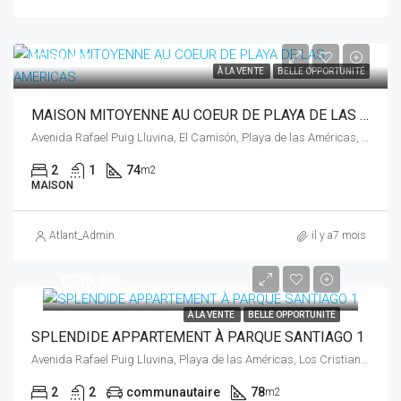
€580.000
À LA VENTE
BELLE OPPORTUNITÉ
MAISON MITOYENNE AU COEUR DE PLAYA DE LAS AMERICAS
Avenida Rafael Puig Lluvina, El Camisón, Playa de las Américas, Los Cristianos, Arona, Santa Cruz de Tenerife, Canarias, 38650, España
2
1
74
m2
MAISON
Atlant_Admin
il y a7 mois
€530.000
À LA VENTE
BELLE OPPORTUNITÉ
SPLENDIDE APPARTEMENT À PARQUE SANTIAGO 1
Avenida Rafael Puig Lluvina, Playa de las Américas, Los Cristianos, Arona, Santa Cruz de Tenerife, Canarias, 38660, España
2
2
communautaire
78
m2