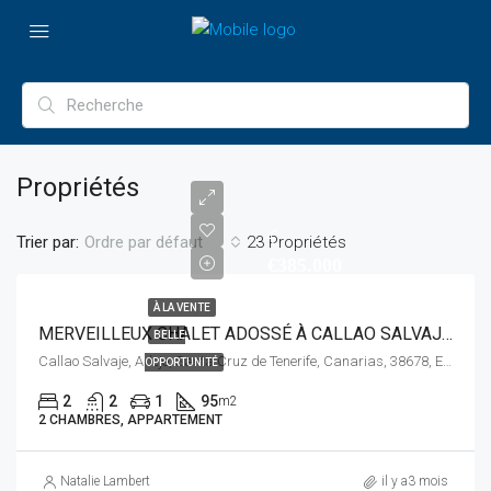
Propriétés
€
Trier par:
23 Propriétés
Ordre par défaut
€385.000
À LA VENTE
MERVEILLEUX CHALET ADOSSÉ À CALLAO SALVAJE ADEJE
BELLE
Callao Salvaje, Adeje, Santa Cruz de Tenerife, Canarias, 38678, España
OPPORTUNITÉ
2
2
1
95
m2
2 CHAMBRES, APPARTEMENT
Natalie Lambert
il y a3 mois