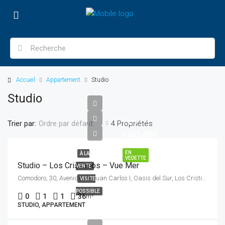
Accueil
Appartement
Studio
Studio
Prix
Trier par:
4 Propriétés
Ordre par défaut
€265.000
EN
À LA
VEDETTE
Studio – Los Cristianos – Vue Mer
VENTE
Comodoro, 30, Avenida de Juan Carlos I, Oasis del Sur, Los Cristianos, Arona, Santa Cruz de Tenerife, Canarias, 38650, España
VISITE
POSSIBLE
0
1
1
36
m²
STUDIO, APPARTEMENT