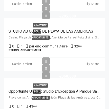
Natalie Lambert
il y a2 ans
EUROS
€205.000
À LA VENTE
STUDIO AU COEUR DE PLAYA DE LAS AMERICAS
BELLE
Casino Playa de las Americas, Avenida de Rafael Puig Llivina, San Eugenio Bajo, Adeje, Santa Cruz de Tenerife, Canarias, 38660, España
OPPORTUNITÉ
0
1
parking communautaire
32
m2
STUDIO, APPARTEMENT
Natalie Lambert
il y a2 ans
€360.000
À LA VENTE
Opportunité Unique: Studio D’Exception À Parque Santiago III – Ne Ratez Pas Cette Occasion!
BELLE
Playa de las Américas, El Camisón, Playa de las Américas, Los Cristianos, Arona, Santa Cruz de Tenerife, Canarias, España
OPPORTUNITÉ
0
1
41
m2