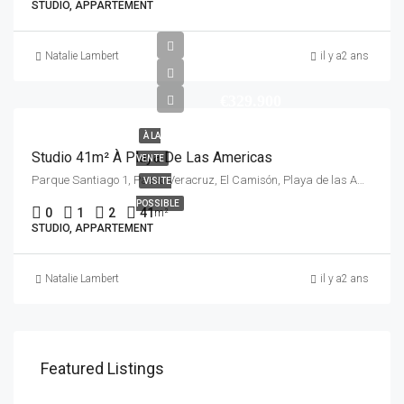
STUDIO, APPARTEMENT
Natalie Lambert
il y a2 ans
€329.900
À LA
Studio 41m² À Playa De Las Americas
VENTE
Parque Santiago 1, Paseo Veracruz, El Camisón, Playa de las Américas, Los Cristianos, Arona, Santa Cruz de Tenerife, Canarias, 38650, España
VISITE
POSSIBLE
0
1
2
41
m²
STUDIO, APPARTEMENT
Natalie Lambert
il y a2 ans
Featured Listings
€630.000