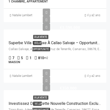
1 CHAMBRE, APPARTEMENT
Natalie Lambert
il y a2 ans
€1.590.000
À LA VENTE
Superbe Villa De Luxe À Callao Salvaje – Opportunité Exclusive!
BELLE
Callao Salvaje, Adeje, Santa Cruz de Tenerife, Canarias, 38678, España
OPPORTUNITÉ
7
5
1
810
m2
MAISON
Natalie Lambert
il y a2 ans
€350.000
À LA VENTE
Investissez Dans Cette Nouvelle Construction Exclusive À Tijoco Bajo, Adeje
BELLE
Tijoco Bajo, Adeje, Santa Cruz de Tenerife, Canarias, 38677, España
OPPORTUNITÉ