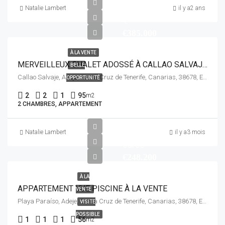
Natalie Lambert
il y a2 ans
€
€385.000
À LA VENTE
MERVEILLEUX CHALET ADOSSÉ À CALLAO SALVAJE ADEJE
BELLE
Callao Salvaje, Adeje, Santa Cruz de Tenerife, Canarias, 38678, España
OPPORTUNITÉ
2
2
1
95
m2
2 CHAMBRES, APPARTEMENT
Natalie Lambert
il y a3 mois
euros
€248.200
À LA
APPARTEMENT VUE PISCINE À LA VENTE
VENTE
Playa Paraíso, Adeje, Santa Cruz de Tenerife, Canarias, 38678, España
VISITE
POSSIBLE
1
1
1
56
m2