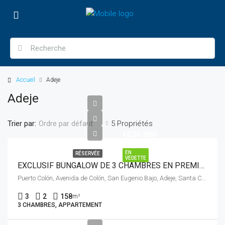
Accueil
Adeje
Adeje
Trier par:
5 Propriétés
Ordre par défaut
€630.000
EN
RÉSERVÉE
VEDETTE
EXCLUSIF BUNGALOW DE 3 CHAMBRES EN PREMIÈRE LIGNE DE MER – BAISSE DE PRIX –
Puerto Colón, Avenida de Colón, San Eugenio Bajo, Adeje, Santa Cruz de Tenerife, Canarias, 38660, España
3
2
158
m²
3 CHAMBRES, APPARTEMENT