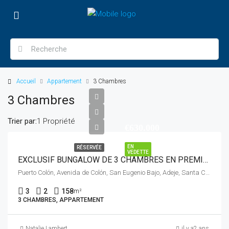
Accueil
Appartement
3 Chambres
3 Chambres
Trier par:
1 Propriété
€630.000
EN
RÉSERVÉE
VEDETTE
EXCLUSIF BUNGALOW DE 3 CHAMBRES EN PREMIÈRE LIGNE DE MER – BAISSE DE PRIX –
Puerto Colón, Avenida de Colón, San Eugenio Bajo, Adeje, Santa Cruz de Tenerife, Canarias, 38660, España
3
2
158
m²
3 CHAMBRES, APPARTEMENT
Natalie Lambert
il y a2 ans