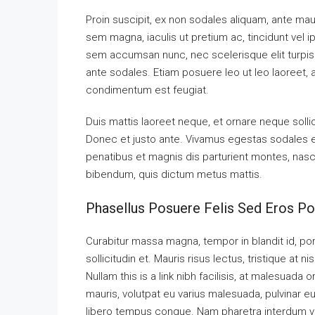
Proin suscipit, ex non sodales aliquam, ante maur
sem magna, iaculis ut pretium ac, tincidunt vel
sem accumsan nunc, nec scelerisque elit turpis e
ante sodales. Etiam posuere leo ut leo laoreet, a g
condimentum est feugiat.
Duis mattis laoreet neque, et ornare neque solli
Donec et justo ante. Vivamus egestas sodales 
penatibus et magnis dis parturient montes, nascet
bibendum, quis dictum metus mattis.
Phasellus Posuere Felis Sed Eros Por
Curabitur massa magna, tempor in blandit id, port
sollicitudin et. Mauris risus lectus, tristique at ni
Nullam this is a link nibh facilisis, at malesuada 
mauris, volutpat eu varius malesuada, pulvinar eu 
libero tempus congue. Nam pharetra interdum ves