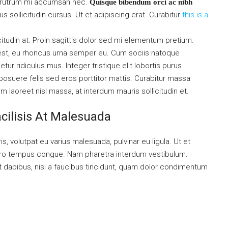
is rutrum mi accumsan nec.
Quisque bibendum orci ac nibh
 sollicitudin cursus. Ut et adipiscing erat. Curabitur
this is a
citudin at. Proin sagittis dolor sed mi elementum pretium.
est, eu rhoncus urna semper eu. Cum sociis natoque
ur ridiculus mus. Integer tristique elit lobortis purus
osuere felis sed eros porttitor mattis. Curabitur massa
uam laoreet nisl massa, at interdum mauris sollicitudin et.
acilisis At Malesuada
is, volutpat eu varius malesuada, pulvinar eu ligula. Ut et
libero tempus congue. Nam pharetra interdum vestibulum.
nt dapibus, nisi a faucibus tincidunt, quam dolor condimentum