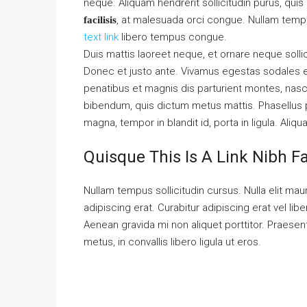
neque. Aliquam hendrerit sollicitudin purus, qu
, at malesuada orci congue. Nullam tempus
facilisis
text link
libero tempus congue.
Duis mattis laoreet neque, et ornare neque solli
Donec et justo ante. Vivamus egestas sodales 
penatibus et magnis dis parturient montes, nascet
bibendum, quis dictum metus mattis. Phasellus p
magna, tempor in blandit id, porta in ligula. Aliq
Quisque This Is A Link Nibh F
Nullam tempus sollicitudin cursus. Nulla elit maur
adipiscing erat. Curabitur adipiscing erat vel 
Aenean gravida mi non aliquet porttitor. Praese
metus, in convallis libero ligula ut eros.