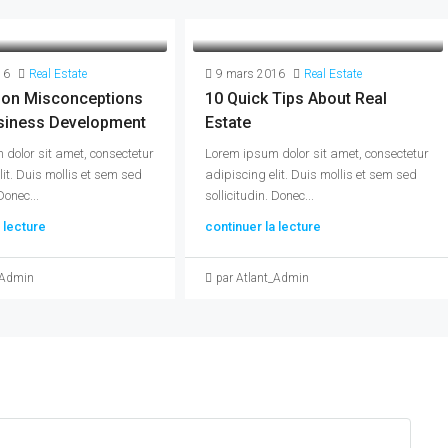
16
Real Estate
9 mars 2016
Real Estate
on Misconceptions
10 Quick Tips About Real
siness Development
Estate
dolor sit amet, consectetur
Lorem ipsum dolor sit amet, consectetur
lit. Duis mollis et sem sed
adipiscing elit. Duis mollis et sem sed
Donec...
sollicitudin. Donec...
 lecture
continuer la lecture
_Admin
par Atlant_Admin