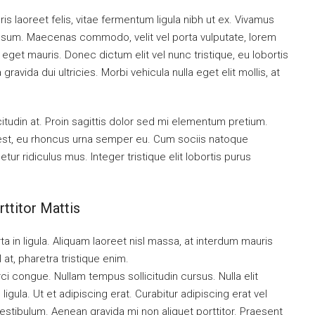
is laoreet felis, vitae fermentum ligula nibh ut ex. Vivamus
 ipsum. Maecenas commodo, velit vel porta vulputate, lorem
get mauris. Donec dictum elit vel nunc tristique, eu lobortis
ravida dui ultricies. Morbi vehicula nulla eget elit mollis, at
citudin at. Proin sagittis dolor sed mi elementum pretium.
est, eu rhoncus urna semper eu. Cum sociis natoque
ur ridiculus mus. Integer tristique elit lobortis purus
ttitor Mattis
a in ligula. Aliquam laoreet nisl massa, at interdum mauris
sl at, pharetra tristique enim.
orci congue. Nullam tempus sollicitudin cursus. Nulla elit
ligula. Ut et adipiscing erat. Curabitur adipiscing erat vel
tibulum. Aenean gravida mi non aliquet porttitor. Praesent