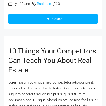
il y a10 ans
Business
0
Lire la suite
10 Things Your Competitors
Can Teach You About Real
Estate
Lorem ipsum dolor sit amet, consectetur adipiscing elit.
Duis mollis et sem sed sollicitudin. Donec non odio neque.
Aliquam hendrerit sollicitudin purus, quis rutrum mi
accumsan nec. Quisque bibendum orci ac nibh facilisis, at
malesuada orci congue. Nullam tempus sollicitudin