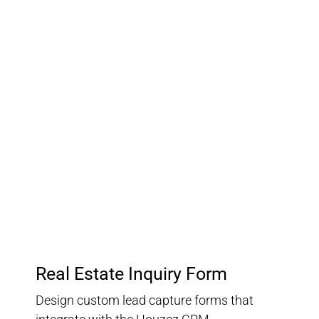
03.
Customer Relationship
Management
Keep track of your leads without having to pay for an
external CRM
Real Estate Inquiry Form
Design custom lead capture forms that