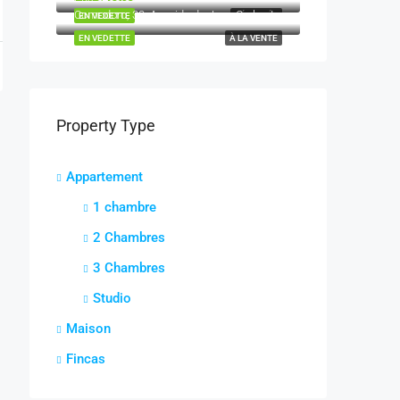
Comodoro, 30, Avenida de Juan Carlos I, Oasis del Sur, Los Cristianos, Arona, Santa Cruz de Tenerife, Canarias, 38650, España
EN VEDETTE
RÉSERVÉE
EN VEDETTE
À LA VENTE
Property Type
Appartement
1 chambre
2 Chambres
3 Chambres
Studio
Maison
Fincas