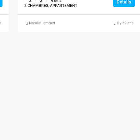
2
2
93
m2
Détails
2 CHAMBRES, APPARTEMENT
s
Natalie Lambert
il y a2 ans