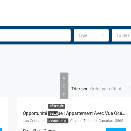
Type
Toutes 
EUROS
Trier par:
Ordre par défaut
€339.900
RÉSERVÉE
Opportunité Unique : Appartement Avec Vue Océan Et Potentiel Locatif
BELLE
venida de Juan Carlos I, Oasis del Sur, Los Cristianos, Arona, Santa Cruz de Tenerife, Canarias, 38650, España
Los Cristianos, Arona, Santa Cruz de Tenerife, Canarias, 38650, España
OPPORTUNITÉ