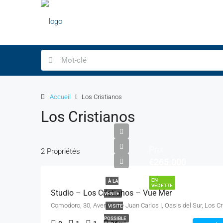
Accueil
Los Cristianos
Los Cristianos
Prix
2 Propriétés
€265.000
EN
À LA
VEDETTE
Studio – Los Cristianos – Vue Mer
VENTE
Comodoro, 30, A
VISITE
POSSIBLE