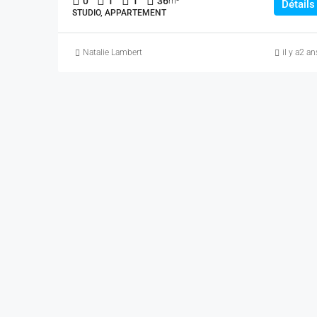
0
1
1
36
m²
Détails
STUDIO, APPARTEMENT
Natalie Lambert
il y a2 an